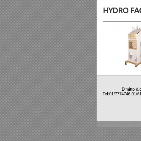
HYDRO FAC
Dimitto d.o.o,C
Tel:01/7774746,
Sve z