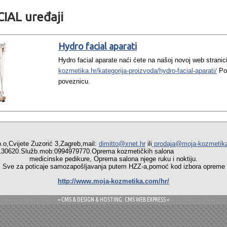
IAL uređaji
Hydro facial aparati
Hydro facial aparate naći ćete na našoj novoj web stranic
kozmetika.hr/kategorija-proizvoda/hydro-facial-aparati/
Pog
poveznicu.
vijete Zuzorić 3,Zagreb,mail:
dimitto@xnet.hr
ili
prodaja@moja-kozmetik
01/6130620.Služb.mob:0994979770.Oprema kozmetičkih salo
medicinske pedikure, Oprema salona njege ruku i noktiju.
a poticaje samozapošljavanja putem HZZ-a,pomoć kod izbora opreme i 
http://www.moja-kozmetika.com/hr/
= CMS & DESIGN & HOSTING: CMS WEB EXPRESS =