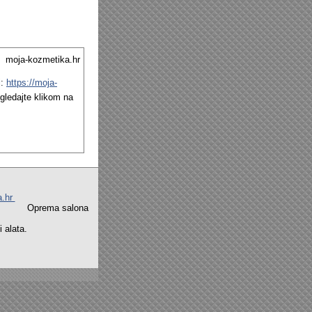
moja-kozmetika.hr
i:
https://moja-
ledajte klikom na
a.hr
na Oprema salona
alata.