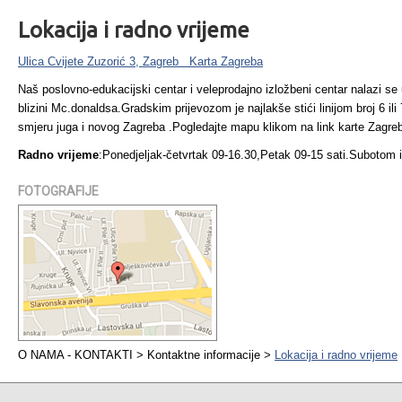
Lokacija i radno vrijeme
Ulica Cvijete Zuzorić 3, Zagreb Karta Zagreba
Naš poslovno-edukacijski centar i veleprodajno izložbeni centar nalazi se
blizini Mc.donaldsa.Gradskim prijevozom je najlakše stići linijom broj 6 il
smjeru juga i novog Zagreba .Pogledajte mapu klikom na link karte Zagre
Radno vrijeme
:Ponedjeljak-četvrtak 09-16.30,Petak 09-15 sati.Subotom 
FOTOGRAFIJE
O NAMA - KONTAKTI > Kontaktne informacije >
Lokacija i radno vrijeme