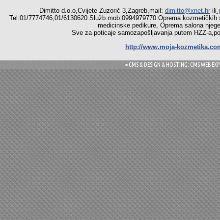
Dimitto d.o.o,Cvijete Zuzorić 3,Zagreb,mail:
dimitto@xnet.hr
ili
p
Tel:01/7774746,01/6130620.Služb.mob:0994979770.Oprema
medicinske pedikure, Oprema salona njege r
Sve za poticaje samozapošljavanja putem HZZ-a,pomoć
http://www.moja-kozmetika.co
= CMS & DESIGN & HOSTING: CMS WEB EXP