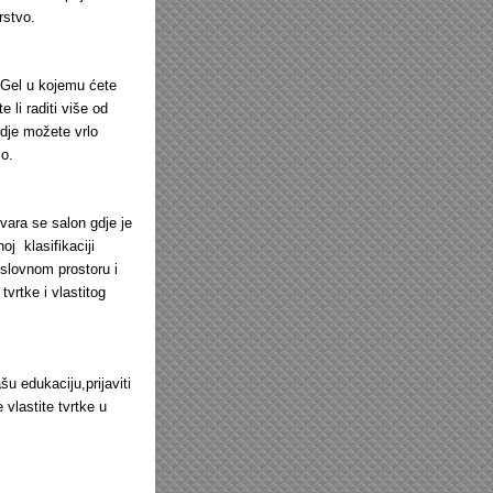
rstvo.
UV Gel u kojemu ćete
 li raditi više od
gdje možete vrlo
.o.
tvara se salon gdje je
oj klasifikaciji
oslovnom prostoru i
vrtke i vlastitog
šu edukaciju,prijaviti
vlastite tvrtke u