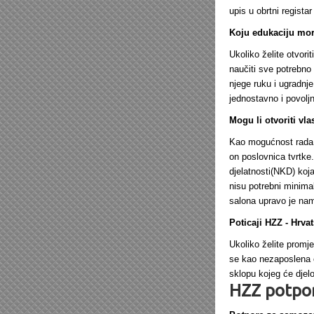
upis u obrtni regist
Koju edukaciju mor
Ukoliko želite otvori
naučiti sve potrebno 
njege ruku i ugradnje
jednostavno i povoljno
Mogu li otvoriti vlas
Kao mogućnost rada s 
on poslovnica tvrtke.
djelatnosti(NKD) koja
nisu potrebni minimal
salona upravo je nam
Poticaji HZZ - Hrva
Ukoliko želite promje
se kao nezaposlena o
sklopu kojeg će djel
HZZ potpor