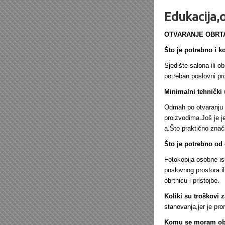
Edukacija,o
OTVARANJE OBRTA
Što je potrebno i k
Sjedište salona ili o
potreban poslovni pro
Minimalni tehnički 
Odmah po otvaranju o
proizvodima.Još je j
a.Što praktično znač
Što je potrebno od
Fotokopija osobne is
poslovnog prostora i
obrtnicu i pristojbe.
Koliki su troškovi z
stanovanja,jer je pro
Komu se moram obra