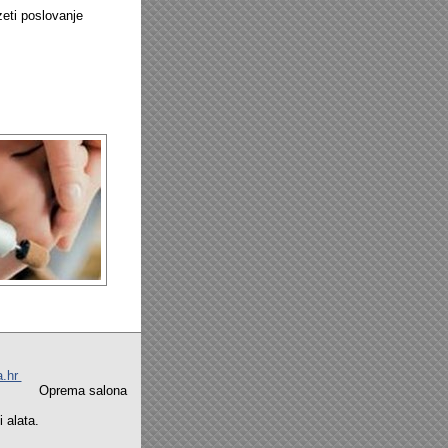
zeti poslovanje
a.hr
na Oprema salona
alata.