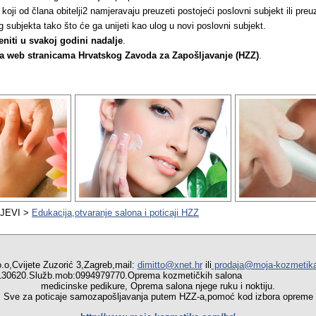
 koji od člana obitelji2 namjeravaju preuzeti postojeći poslovni subjekt ili preu
 subjekta tako što će ga unijeti kao ulog u novi poslovni subjekt.
eniti u svakoj godini nadalje
.
na web stranicama Hrvatskog Zavoda za Zapošljavanje (HZZ)
.
JEVI >
Edukacija,otvaranje salona i poticaji HZZ
vijete Zuzorić 3,Zagreb,mail:
dimitto@xnet.hr
ili
prodaja@moja-kozmetik
01/6130620.Služb.mob:0994979770.Oprema kozmetičkih salo
medicinske pedikure, Oprema salona njege ruku i noktiju.
a poticaje samozapošljavanja putem HZZ-a,pomoć kod izbora opreme i 