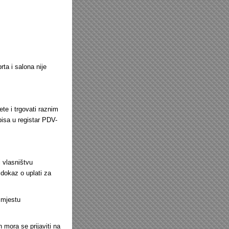
rta i salona nije
te i trgovati raznim
pisa u registar PDV-
i vlasništvu
,dokaz o uplati za
 mjestu
n mora se prijaviti na