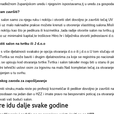
ar nadležnom županijskom uredu i njegovim ispostavama,tj u uredu za gospoda
am završiti?
ti salon samo za njegu ruku i noktiju i otvoriti obrt dovoljno je završiti tečaj 
i uz malo naknadne prakse možete krenuti u otvorenje vlastititog salona.Mislite
 noktiju kao što je pedikura ili kozmetika ,tada radije otvorite salon na tvrtku,
 uz minimalnii kapital,te troškove Hitro.hr i bilježnika otvoriti jednostavni d.o
titi salon na tvrtku ili J d.o.o
više djelatnosti svakako je opcija otvaranja d.o.o ili j.d.o.o.U tom slučaju o
Tvrtka se može baviti i drugim djelatnostima za koje se registrira po nacionaln
 se upisuju kod otvaranja tvrtke.Tvrtka i salon također mogu biti u stanu ili p
ni tehnički uslovi osim za trgovinu na malo.Naš kompletan tečaj za otvaranje t
jenjen u tu svrhu.
tskog zavoda za zapošljavanje
niti struku,mada niste po profesiji kozmetičar ili pediker dovoljno je završiti na
sobaan na jedan dan u HZZ i imate pravo na bespovratni poticaj za otvaranje 
ovati vaš budući salon.
e idu dalje svake godine