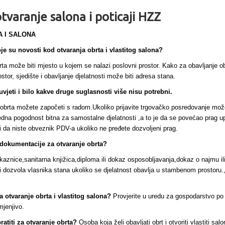
tvaranje salona i poticaji HZZ
 I SALONA
oje su novosti kod otvaranja obrta i vlastitog salona?
brta može biti mjesto u kojem se nalazi poslovni prostor. Kako za obavljanje ob
stor, sjedište i obavljanje djelatnosti može biti adresa stana.
uvjeti i bilo kakve druge suglasnosti više nisu potrebni.
brta možete započeti s radom.Ukoliko prijavite trgovačko posredovanje može
edna pogodnost bitna za samostalne djelatnosti ,a to je da se povećao prag u
i da niste obveznik PDV-a ukoliko ne pređete dozvoljeni prag.
 dokumentacije za otvaranje obrta?
kaznice,sanitarna knjižica,diploma ili dokaz osposobljavanja,dokaz o najmu il
li dozvola vlasnika stana ukoliko se djelatnost obavlja u stambenom prostoru.
a otvaranje obrta i vlastitog salona?
Provjerite u uredu za gospodarstvo po
mjenjivo.
titi za otvaranje obrta?
Osoba koja želi obavljati obrt i otvoriti vlastiti salo