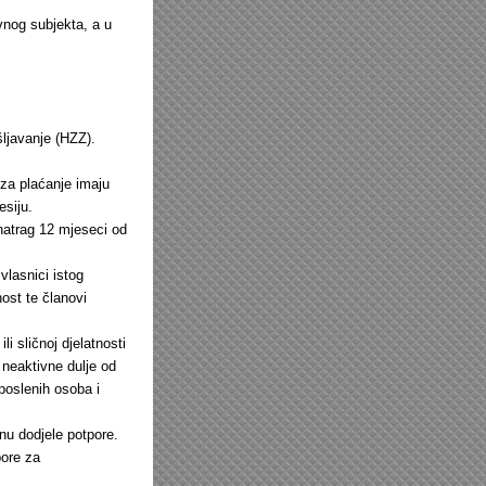
vnog subjekta, a u
ljavanje (HZZ).
 za plaćanje imaju
esiju.
unatrag 12 mjeseci od
 vlasnici istog
ost te članovi
i sličnoj djelatnosti
 neaktivne dulje od
poslenih osoba i
nu dodjele potpore.
pore za