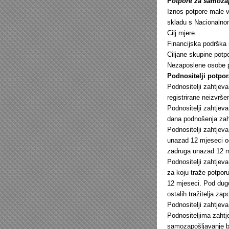
P
otpore za samozap
Iznos potpore male v
skladu s Nacionalnom
Cilj mjere
Financijska podrška 
Ciljane skupine potp
Nezaposlene osobe pr
Podnositelji potpor
Podnositelji zahtjeva
registrirane neizvrše
Podnositelji zahtjev
dana podnošenja zah
Podnositelji zahtjeva 
unazad 12 mjeseci od
zadruga unazad 12 m
Podnositelji zahtjeva
za koju traže potpor
12 mjeseci. Pod dugo
ostalih tražitelja za
Podnositelji zahtjev
Podnositeljima zahtje
samozapošljavanje be