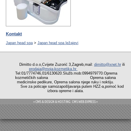
Kontakt
Japan head spa
>
Japan head spa ležajevi
Dimitto d.o.o,Cvijete Zuzorić 3,Zagreb,mail:
dimitto@xnet.hr
ili
prodaja@moja-kozmetika.hr
Tel:01/7774746,01/6130620.Služb.mob:0994979770.Oprema
kozmetičkih salona Oprema salona
medicinske pedikure, Oprema salona njege ruku i noktiju.
Sve za poticaje samozapošljavanja putem HZZ-a,pomoć kod
izbora opreme i alata.
= CMS & DESIGN & HOSTING: CMS WEB EXPRESS =