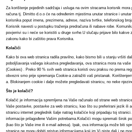
Za korištenje pojedinih sadržaja i usluga na ovim stracama korisnik mora 
računa tj. Dimitto d.o.o će na određenim mjestima unutar stranice i unutar
korisnika poput imena, prezimena, adrese, naziva tvrtke, telefonskog broj
Korisnik navesti u postupku traženja predračuna ili nabave robe. Komunikaci
povjerrivi su i neće se koristiti u druge svrhe.U slučaju prijave bilo kakve
zakonu kako bi zaštitio prava Korisnika.
Kolačići
Kako bi ova web stranica radila pravilno, kako bismo bili u stanju vršiti da
poboljšavanja vašega iskustva pregledavanja, ova stranica mora na vaše r
(Cookies) . Preko 90 % svih web stranica koristi ovu praksu no prema re
obvezni smo prije spremanja Cookie-a zatražiti vaš pristanak. Korištenjem
a. Blokiranjem cookie i dalje možete pregledavati stranicu, no neke njez
Što je kolačić?
Kolačić je informacija spremljena na Vaše računalo od strane web stranice
Vaše postavke, postavke za web stranicu, kao što su preferirani jezik ili 
stranicu internet preglednik šalje natrag kolačiće koji pripadaju toj strani
informacije prilagođene Vašim potrebama.Kolačići mogu spremati širok poj
(kao što je Vaše ime ili e-mail adresa). Ipak, ova informacija može biti s
stranice ne mogu dobiti pristup informacijama koji im Vi niste dali i ne 