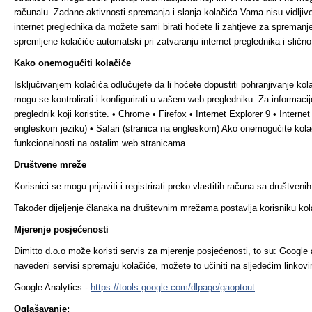
računalu. Zadane aktivnosti spremanja i slanja kolačića Vama nisu vidlji
internet preglednika da možete sami birati hoćete li zahtjeve za spremanje k
spremljene kolačiće automatski pri zatvaranju internet preglednika i slično
Kako onemogućiti kolačiće
Isključivanjem kolačića odlučujete da li hoćete dopustiti pohranjivanje k
mogu se kontrolirati i konfigurirati u vašem web pregledniku. Za informac
preglednik koji koristite. • Chrome • Firefox • Internet Explorer 9 • Interne
engleskom jeziku) • Safari (stranica na engleskom) Ako onemogućite kolač
funkcionalnosti na ostalim web stranicama.
Društvene mreže
Korisnici se mogu prijaviti i registrirati preko vlastitih računa sa društv
Također dijeljenje članaka na društevnim mrežama postavlja korisniku kol
Mjerenje posjećenosti
Dimitto d.o.o može koristi servis za mjerenje posjećenosti, to su: Google
navedeni servisi spremaju kolačiće, možete to učiniti na sljedećim linkov
Google Analytics -
https://tools.google.com/dlpage/gaoptout
Oglašavanje: