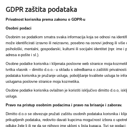
GDPR zaštita podataka
Privatnost korisnika prema zakonu o GDPR-u
Osobni podaci
Osobnim se podatkom smatra svaka informacija koja se odnosi na identifi
može identificirati izravno ili neizravno, posebno na osnovi jednog ili više o
psihološki, mentalni, gospodarski, kulturni ili socijalni identitet (npr. ime 
adresa e-pošte i sl.).
Osobne podatke korisnika i klijenata poslovne web stranice moja-kozmetika.
tvrtka vlasnik – dimitto d.o.o.- u skladu s odredbama o zaštititi privatnos
podataka korisnika je pružanje usluga, poboljšanje kvalitete usluga te inf
uslugama poslovne stranice moja kozmetika.
Osobne podatke korisnika ovlašten je koristiti isključivo dimitto d.o.o, iskl
usluga.
Pravo na pristup osobnim podacima i pravo na brisanje i zaborav.
Dimitto d.o.o se obvezuje pružati zaštitu osobnih podataka korisnika i klij
prikupljenih podataka, redovito davati kupcima mogućnost izbora o upotre
odluke žele li ili ne da se njihovo ime ukloni s lista kupaca. Svi se podaci