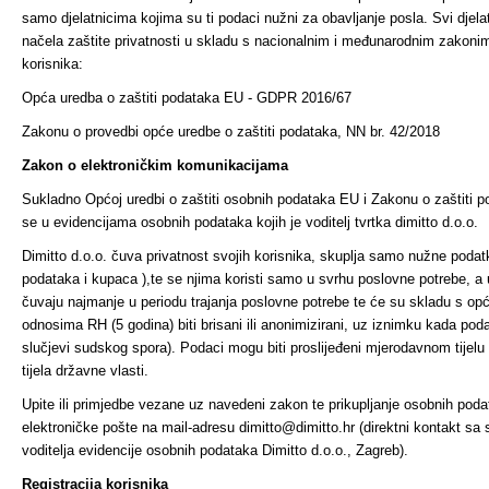
samo djelatnicima kojima su ti podaci nužni za obavljanje posla. Svi djela
načela zaštite privatnosti u skladu s nacionalnim i međunarodnim zakonim
korisnika:
Opća uredba o zaštiti podataka EU - GDPR 2016/67
Zakonu o provedbi opće uredbe o zaštiti podataka, NN br. 42/2018
Zakon o elektroničkim komunikacijama
Sukladno Općoj uredbi o zaštiti osobnih podataka EU i Zakonu o zaštiti po
se u evidencijama osobnih podataka kojih je voditelj tvrtka dimitto d.o.o.
Dimitto d.o.o. čuva privatnost svojih korisnika, skuplja samo nužne poda
podataka i kupaca ),te se njima koristi samo u svrhu poslovne potrebe,
čuvaju najmanje u periodu trajanja poslovne potrebe te će su skladu s 
odnosima RH (5 godina) biti brisani ili anonimizirani, uz iznimku kada p
slučjevi sudskog spora). Podaci mogu biti proslijeđeni mjerodavnom tijelu
tijela državne vlasti.
Upite ili primjedbe vezane uz navedeni zakon te prikupljanje osobnih pod
elektroničke pošte na mail-adresu dimitto@dimitto.hr (direktni kontakt sa
voditelja evidencije osobnih podataka Dimitto d.o.o., Zagreb).
Registracija korisnika