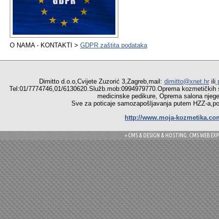
O NAMA - KONTAKTI >
GDPR zaštita podataka
Dimitto d.o.o,Cvijete Zuzorić 3,Zagreb,mail:
dimitto@xnet.hr
ili
p
Tel:01/7774746,01/6130620.Služb.mob:0994979770.Oprema
medicinske pedikure, Oprema salona njege r
Sve za poticaje samozapošljavanja putem HZZ-a,pomoć
http://www.moja-kozmetika.co
= CMS & DESIGN & HOSTING: CMS WEB EXP