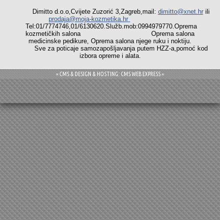
Dimitto d.o.o,Cvijete Zuzorić 3,Zagreb,mail:
dimitto@xnet.hr
ili
prodaja@moja-kozmetika.hr
Tel:01/7774746,01/6130620.Služb.mob:0994979770.Oprema
kozmetičkih salona Oprema salona
medicinske pedikure, Oprema salona njege ruku i noktiju.
Sve za poticaje samozapošljavanja putem HZZ-a,pomoć kod
izbora opreme i alata.
= CMS & DESIGN & HOSTING: CMS WEB EXPRESS =