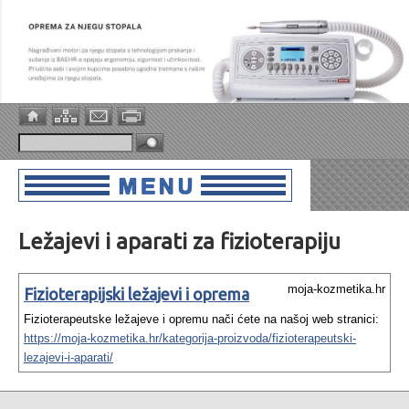
Ležajevi i aparati za fizioterapiju
moja-kozmetika.hr
Fizioterapijski ležajevi i oprema
Fizioterapeutske ležajeve i opremu nači ćete na našoj web stranici:
https://moja-kozmetika.hr/kategorija-proizvoda/fizioterapeutski-
lezajevi-i-aparati/