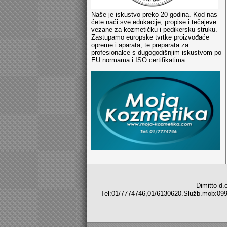
Naše je iskustvo preko 20 godina. Kod nas
ćete naći sve edukacije, propise i tečajeve
vezane za kozmetičku i pedikersku struku.
Zastupamo europske tvrtke proizvođaće
opreme i aparata, te preparata za
profesionalce s dugogodišnjim iskustvom po
EU normama i ISO certifikatima.
Dimitto d.o.o,C
Tel:01/7774746,01/6130620.Služb.m
Sve z