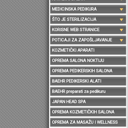
MEDICINSKA PEDIKURA
ŠTO JE STERILIZACIJA
KORISNE WEB STRANICE
POTICAJI ZA ZAPOŠLJAVANJE
KOZMETIČKI APARATI
OPREMA SALONA NOKTIJU
OPREMA PEDIKERSKIH SALONA
BAEHR PEDIKERSKI ALATI
BAEHR preparati za pedikuru
JAPAN HEAD SPA
OPREMA KOZMETIČKIH SALONA
OPREMA ZA MASAŽU I WELLNESS