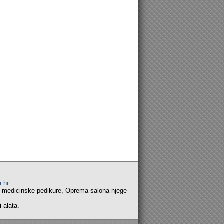
a.hr
nske pedikure, Oprema salona njege
alata.