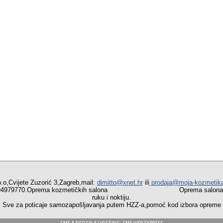
vijete Zuzorić 3,Zagreb,mail:
dimitto@xnet.hr
ili
prodaja@moja-kozmetik
ob:0994979770.Oprema kozmetičkih salona Oprema salona medici
ruku i noktiju.
a poticaje samozapošljavanja putem HZZ-a,pomoć kod izbora opreme i 