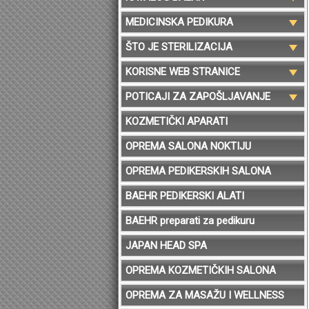
MEDICINSKA PEDIKURA
ŠTO JE STERILIZACIJA
KORISNE WEB STRANICE
POTICAJI ZA ZAPOŠLJAVANJE
KOZMETIČKI APARATI
OPREMA SALONA NOKTIJU
OPREMA PEDIKERSKIH SALONA
BAEHR PEDIKERSKI ALATI
BAEHR preparati za pedikuru
JAPAN HEAD SPA
OPREMA KOZMETIČKIH SALONA
OPREMA ZA MASAŽU I WELLNESS