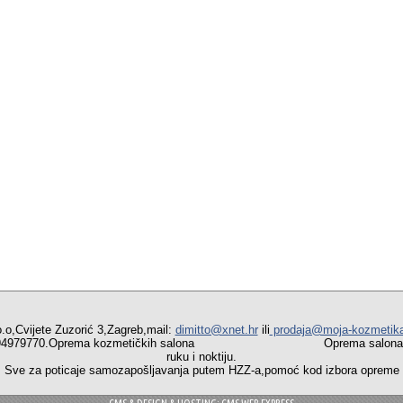
vijete Zuzorić 3,Zagreb,mail:
dimitto@xnet.hr
ili
prodaja@moja-kozmetik
ob:0994979770.Oprema kozmetičkih salona Oprema salona medici
ruku i noktiju.
a poticaje samozapošljavanja putem HZZ-a,pomoć kod izbora opreme i 