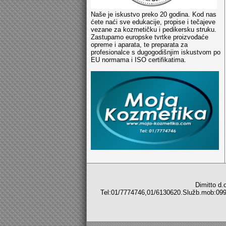
Naše je iskustvo preko 20 godina. Kod nas
ćete naći sve edukacije, propise i tečajeve
vezane za kozmetičku i pedikersku struku.
Zastupamo europske tvrtke proizvođaće
opreme i aparata, te preparata za
profesionalce s dugogodišnjim iskustvom po
EU normama i ISO certifikatima.
Dimitto d.o.o,C
Tel:01/7774746,01/6130620.Služb.m
Sve z