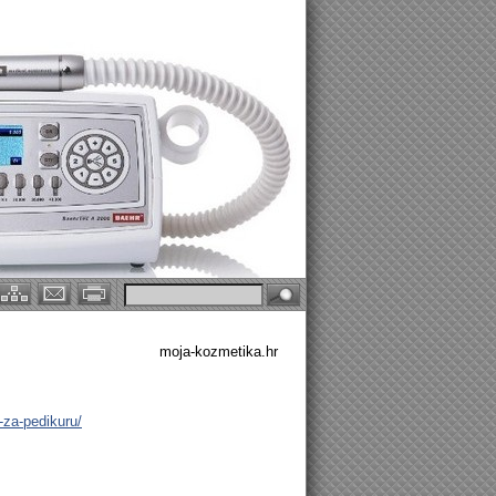
OBJAVLJENI SU POTICAJI GRADA ZAGREBA
moja-kozmetika.hr
-za-pedikuru/