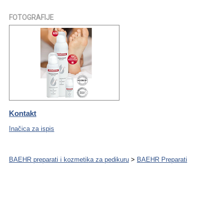
FOTOGRAFIJE
Kontakt
Inačica za ispis
BAEHR preparati i kozmetika za pedikuru
>
BAEHR Preparati