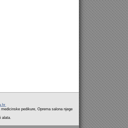
a.hr
nske pedikure, Oprema salona njege
alata.