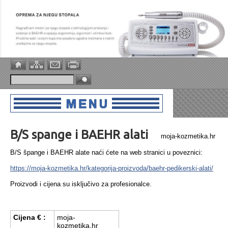
B/S spange i BAEHR alati
moja-kozmetika.hr
B/S špange i BAEHR alate naći ćete na web stranici u poveznici:
https://moja-kozmetika.hr/kategorija-proizvoda/baehr-pedikerski-alati/
Proizvodi i cijena su isključivo za profesionalce.
Cijena € :
moja-
kozmetika.hr